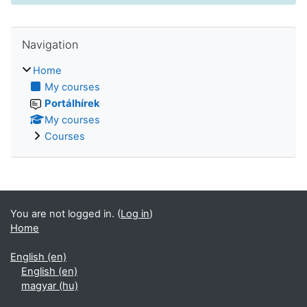
Skip Navigation
Navigation
Home
My courses
Portálhírek
My courses
Courses
You are not logged in. (
Log in
)
Home
English ‎(en)‎
English ‎(en)‎
magyar ‎(hu)‎