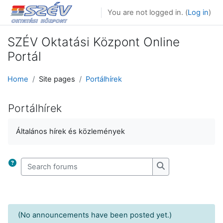
Skip to main content
You are not logged in. (
Log in
)
SZÉV Oktatási Központ Online
Portál
Home
Site pages
Portálhírek
Portálhírek
Completion requirements
Általános hírek és közlemények
Search forums
Search forums
(No announcements have been posted yet.)